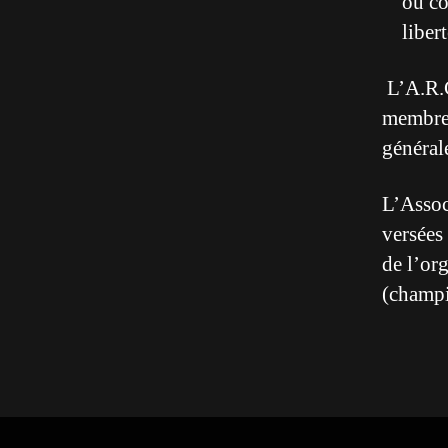
ou co
liber
L’A.R.C
membres
général
L’Associ
versées 
de l’or
(champi