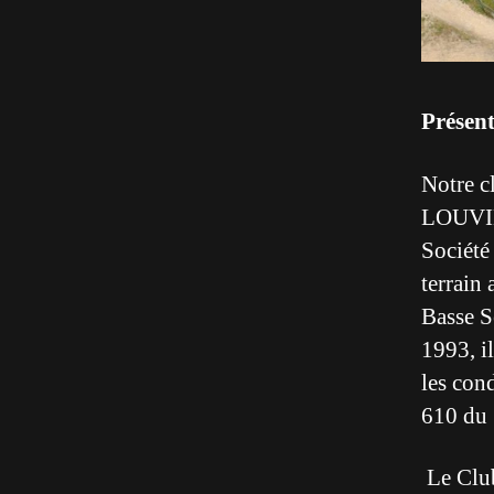
Présen
Notre c
LOUVIER
Société 
terrain 
Basse S
1993, i
les cond
610 du 
Le Club 