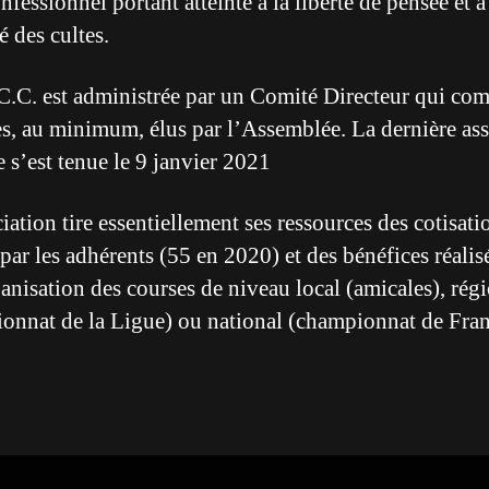
nfessionnel portant atteinte à la liberté de pensée et à
té des cultes.
.C. est administrée par un Comité Directeur qui co
, au minimum, élus par l’Assemblée. La dernière as
e s’est tenue le 9 janvier 2021
ation tire essentiellement ses ressources des cotisati
par les adhérents (55 en 2020) et des bénéfices réalis
ganisation des courses de niveau local (amicales), rég
onnat de la Ligue) ou national (championnat de Fran