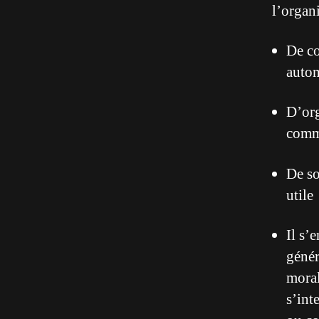
l’organi
De co
auto
D’org
comm
De so
utile
Il s’
génér
moral
s’int