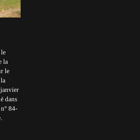
 le
 la
r le
 la
janvier
ué dans
 n° 84-
.