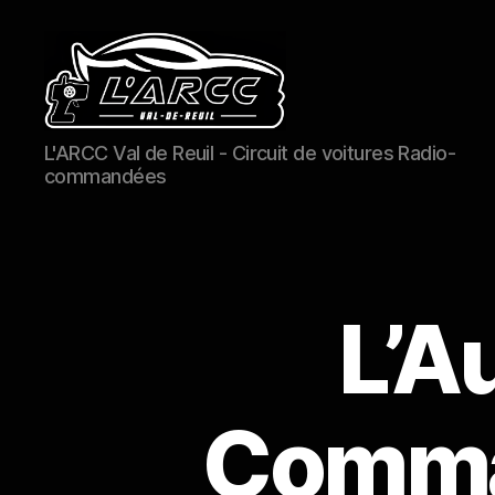
L'ARCC
L'ARCC Val de Reuil - Circuit de voitures Radio-
Val
commandées
de
Reuil
L’A
Comma