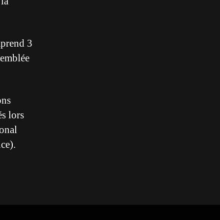
 la
mprend 3
semblée
ons
és lors
ional
ce).