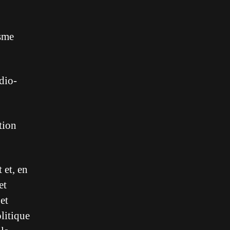
isme
dio-
tion
 et, en
et
 et
olitique