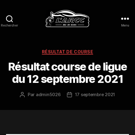
Rechercher
Menu
L'ARCC
Val
de
Reuil
Catégories
RÉSULTAT DE COURSE
Résultat course de ligue
du 12 septembre 2021
Par
admin5026
17 septembre 2021
Auteur
Date
de
de
l’article
l’article