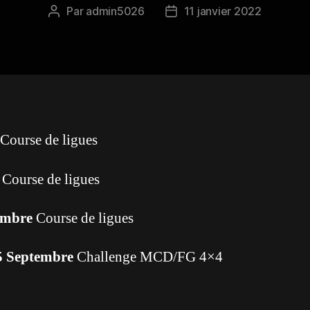
Par
admin5026
11 janvier 2022
Auteur
Date
de
de
l’article
l’article
Course de ligues
Course de ligues
embre
Course de ligues
25 Septembre
Challenge MCD/FG 4×4