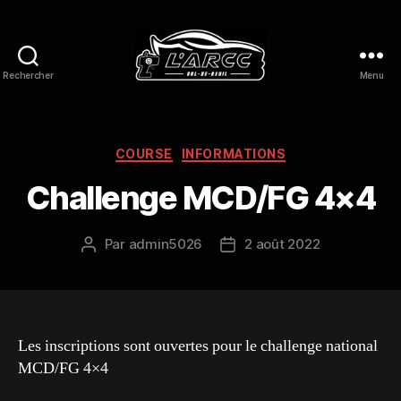
Rechercher
Menu
L'ARCC
Val
de
Reuil
Catégories
COURSE
INFORMATIONS
Challenge MCD/FG 4×4
Par
admin5026
2 août 2022
Auteur
Date
de
de
l’article
l’article
Les inscriptions sont ouvertes pour le challenge national
MCD/FG 4×4