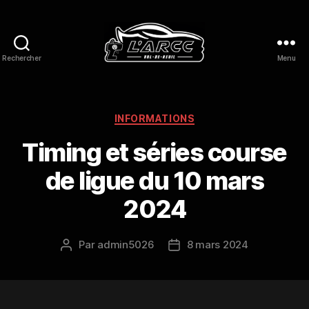
Rechercher
Menu
L'ARCC
Val
de
Reuil
Catégories
INFORMATIONS
Timing et séries course
de ligue du 10 mars
2024
Par
admin5026
8 mars 2024
Auteur
Date
de
de
l’article
l’article